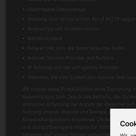
übertragene Datenmenge
Meldung über erfolgreichen Abruf (HTTP respo
Browsertyp und Browserversion
Betriebssystem
Referer URL (d.h. die zuvor besuchte Seite)
Internet-Service-Provider des Nutzers
IP-Adresse und der anfragende Provider
Websites, die vom System des Nutzers über uns
Wir nutzen diese Protokolldaten ohne Zuordnung zu I
Auswertungen zum Zweck des Betriebs, der Sicherh
anonymen Erfassung der Anzahl der Besucher auf u
Nutzung unserer Website und Dienste, ebenso zu
Kooperationspartnern erhaltenen Clicks zu messen.
Cooki
und standortbezogene Inhalte zur Verfügung stell
beheben und unsere Dienste verbessern.
Wir v