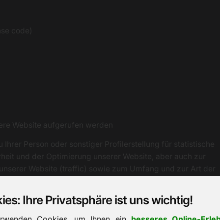
nse code)
ere Website aufgerufen werden
hrer Person oder sonstiger Profilerstellung für statistische
eit und der Optimierung unserer Website, aber auch zur
nserer Website (traffic) sowie zum Umfang und zur Art der
 Abrechnungszwecken, um die Anzahl der von
 Aufgrund dieser Informationen können wir personalisierte
es: Ihre Privatsphäre ist uns wichtig!
en und den Datenverkehr analysieren, Fehler suchen und
erwenden Cookies, um Ihnen ein
besseres Online-Erleb